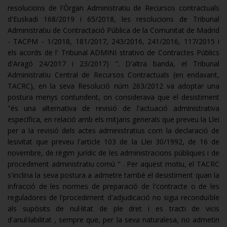
resolucions de l'Òrgan Administratiu de Recursos contractuals
d'Euskadi 168/2019 i 65/2018, les resolucions de Tribunal
Administratiu de Contractació Pública de la Comunitat de Madrid
- TACPM - 1/2018, 181/2017, 243/2016, 241/2016, 117/2015 i
els acords de l' Tribunal ADMINI strativo de Contractes Públics
d'Aragó 24/2017 i 23/2017) ". D'altra banda, el Tribunal
Administratiu Central de Recursos Contractuals (en endavant,
TACRC), en la seva Resolució núm 263/2012 va adoptar una
postura menys contundent, on considerava que el desistiment
"és una alternativa de revisió de l'actuació administrativa
específica, en relació amb els mitjans generals que preveu la Llei
per a la revisió dels actes administratius com la declaració de
lesivitat que preveu l'article 103 de la Llei 30/1992, de 16 de
novembre, de règim jurídic de les administracions públiques i de
procediment administratiu comú " . Per aquest motiu, el TACRC
s'inclina la seva postura a admetre també el desistiment quan la
infracció de les normes de preparació de l'contracte o de les
reguladores de l'procediment d'adjudicació no sigui reconduïble
als supòsits de nul·litat de ple dret i es tracti de vicis
d'anul·labilitat , sempre que, per la seva naturalesa, no admetin