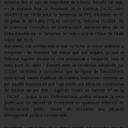
esmena dins el curs de l'expedient de licitació. Resulta cal citar,
en la mateixa línia, la Resolució de la mateixa TACRC núm
664/2017, de 14 de juliol, la Sentència de l'TSJ d'Astúries de 31
de gener de 2014 (Roj STSJ AS 147/2014), l'Informe 15/2009 , de
la Comissió Consultiva de Contractació Administrativa de la
Junta d'Andalusia i el Dictamen de l'Advocacia de l'Estat de 18 de
febrer del 2016.
Així doncs, tot sembla indicar que no hi ha un criteri unànime a
l'respecte i de moment tot indica que així seguirà, ja que el
Tribunal Suprem encara no s'ha pronunciat a l'respecte. Sota el
meu punt de vista i d'acord amb la tendència adoptada pel
TCCSP, m'inclino a considerar que la figura de l'desistiment
contractual hauria d'utilitzar de manera restrictiva i reservar-se
per aquells supòsits en què hagi existit una infracció constitutiva
de nul·litat de ple dret - supòsits taxats en l'article 47 de la
LPACAP -, ja que si no, l'Administració podria emparar la seva
justificació de desistir de l'contracte en qualsevol infracció de
l'ordenament jurídic, creant als licitadors una situació
d'inseguretat jurídica considerable.
Finalment, i en la línia de la meva opinió, cal recordar que és