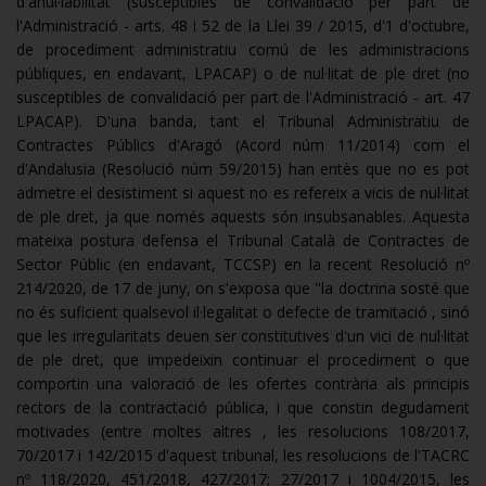
d'anul·labilitat (susceptibles de convalidació per part de
l'Administració - arts. 48 i 52 de la Llei 39 / 2015, d'1 d'octubre,
de procediment administratiu comú de les administracions
públiques, en endavant, LPACAP) o de nul·litat de ple dret (no
susceptibles de convalidació per part de l'Administració - art. 47
LPACAP). D'una banda, tant el Tribunal Administratiu de
Contractes Públics d'Aragó (Acord núm 11/2014) com el
d'Andalusia (Resolució núm 59/2015) han entès que no es pot
admetre el desistiment si aquest no es refereix a vicis de nul·litat
de ple dret, ja que només aquests són insubsanables. Aquesta
mateixa postura defensa el Tribunal Català de Contractes de
Sector Públic (en endavant, TCCSP) en la recent Resolució nº
214/2020, de 17 de juny, on s'exposa que "la doctrina sosté que
no és suficient qualsevol il·legalitat o defecte de tramitació , sinó
que les irregularitats deuen ser constitutives d'un vici de nul·litat
de ple dret, que impedeixin continuar el procediment o que
comportin una valoració de les ofertes contrària als principis
rectors de la contractació pública, i que constin degudament
motivades (entre moltes altres , les resolucions 108/2017,
70/2017 i 142/2015 d'aquest tribunal, les resolucions de l'TACRC
nº 118/2020, 451/2018, 427/2017; 27/2017 i 1004/2015, les