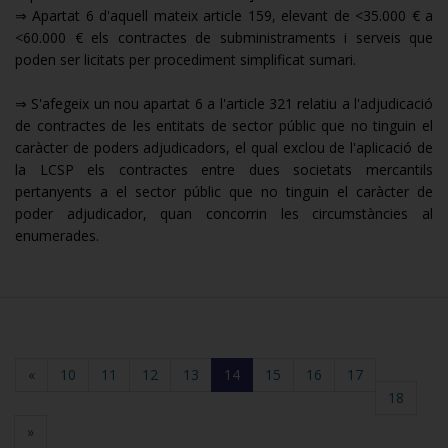
⇒ Apartat 6 d'aquell mateix article 159, elevant de <35.000 € a
<60.000 € els contractes de subministraments i serveis que
poden ser licitats per procediment simplificat sumari.
⇒ S'afegeix un nou apartat 6 a l'article 321 relatiu a l'adjudicació
de contractes de les entitats de sector públic que no tinguin el
caràcter de poders adjudicadors, el qual exclou de l'aplicació de
la LCSP els contractes entre dues societats mercantils
pertanyents a el sector públic que no tinguin el caràcter de
poder adjudicador, quan concorrin les circumstàncies al
enumerades.
(current)
«
10
11
12
13
14
15
16
17
18
»