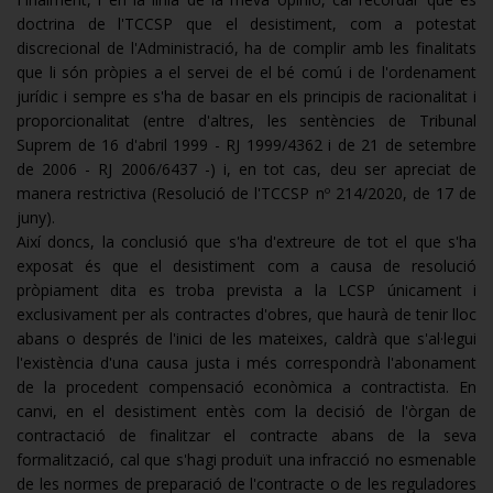
doctrina de l'TCCSP que el desistiment, com a potestat
discrecional de l'Administració, ha de complir amb les finalitats
que li són pròpies a el servei de el bé comú i de l'ordenament
jurídic i sempre es s'ha de basar en els principis de racionalitat i
proporcionalitat (entre d'altres, les sentències de Tribunal
Suprem de 16 d'abril 1999 - RJ 1999/4362 i de 21 de setembre
de 2006 - RJ 2006/6437 -) i, en tot cas, deu ser apreciat de
manera restrictiva (Resolució de l'TCCSP nº 214/2020, de 17 de
juny).
Així doncs, la conclusió que s'ha d'extreure de tot el que s'ha
exposat és que el desistiment com a causa de resolució
pròpiament dita es troba prevista a la LCSP únicament i
exclusivament per als contractes d'obres, que haurà de tenir lloc
abans o després de l'inici de les mateixes, caldrà que s'al·legui
l'existència d'una causa justa i més correspondrà l'abonament
de la procedent compensació econòmica a contractista. En
canvi, en el desistiment entès com la decisió de l'òrgan de
contractació de finalitzar el contracte abans de la seva
formalització, cal que s'hagi produït una infracció no esmenable
de les normes de preparació de l'contracte o de les reguladores