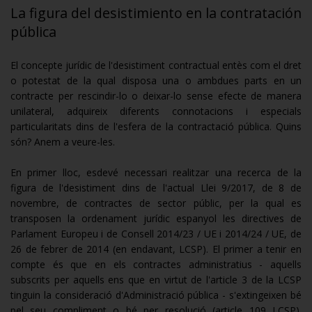
La figura del desistimiento en la contratación
pública
El concepte jurídic de l'desistiment contractual entès com el dret
o potestat de la qual disposa una o ambdues parts en un
contracte per rescindir-lo o deixar-lo sense efecte de manera
unilateral, adquireix diferents connotacions i especials
particularitats dins de l'esfera de la contractació pública. Quins
són? Anem a veure-les.
En primer lloc, esdevé necessari realitzar una recerca de la
figura de l'desistiment dins de l'actual Llei 9/2017, de 8 de
novembre, de contractes de sector públic, per la qual es
transposen la ordenament jurídic espanyol les directives de
Parlament Europeu i de Consell 2014/23 / UE i 2014/24 / UE, de
26 de febrer de 2014 (en endavant, LCSP). El primer a tenir en
compte és que en els contractes administratius - aquells
subscrits per aquells ens que en virtut de l'article 3 de la LCSP
tinguin la consideració d'Administració pública - s'extingeixen bé
pel seu compliment o bé per resolució (article 109 LCSP).