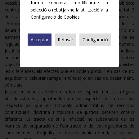
forma concreta, modificar-ne la
possible promoure una nova licitació amb idèntic objecte
contractual mentre subsisteixin les raons al·legades (apartat 3
selecció o rebutjar-ne la utilització a la
de l' article 152 LCSP). En canvi, i en relació a la segona, si
Configuració de Cookies.
l'Administració acorda desistir de el contracte, aquesta decisió
deurà fundar-se, tal com hem indicat, en una infracció no
esmenable de les normes de preparació de l'contracte o de les
Acceptar
Refusar
Configuració
reguladores de l'procediment d'adjudicació , també degudament
justificades en l'expedient i es podrà iniciar de forma immediata
un nou procediment de licitació que recaigui sobre el mateix
objecte (apartat 4 de el mateix article). Així doncs, un cop vistes
les diferències, els efectes que es poden produir en cas de no
adjudicar o celebrar (antiga renúncia) o en cas de desistiment,
són clars.
Ja que en aquest article em refereixo especialment a la figura
del desistiment, aprofundiré en un aspecte de la mateixa
respecte de què els tribunals administratius de recursos
contractuals, doctrina i tribunals de justícia detenen criteris
diferents. Es tracta de si la infracció no subsanable de les
normes de preparació de l'contracte o de les reguladores de
l'procediment d'adjudicació ha de venir referida a un vici