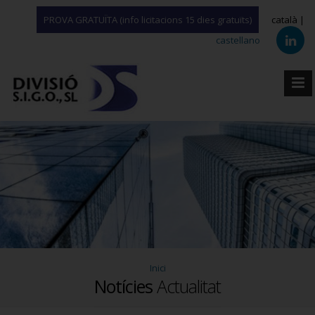
PROVA GRATUÏTA (info licitacions 15 dies gratuïts)
català |
castellano
Inici
Notícies
Actualitat