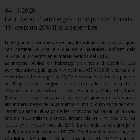
04.11.2020.
La licitació d'habitatges no té por de l'Covid-
19: creix un 20% fins a setembre
En els primers nou mesos de l'any les administracions públiques
han destinat 467.400.000 d'euros a habitatge, enfront dels
467.400.000 invertits en el mateix període del 2019.
La inversió pública en habitatge creix tot i el Covid-19. Les
administracions públiques han destinat 467.400.000 d'euros a la
construcció d'habitatge, un 20,3% més que en el mateix període
de l'any anterior, segons dades publicades per Associació
d'Empreses Constructores i Concessionaris d'Infraestructures
(Seopan). L'import destinat a obres públiques va caure durant
els primers mesos de la pandèmia. Al març, quan es va decretar
l'estat d'alarma, el valor de les licitacions ha baixat un 47,9%,
fins als 16,5 milions d'euros, davant els 31,7 milions d'euros
licitats en el mateix mes de 2019. La baixada es va agreujar a
l'abril, amb un descens de l'80,7%. En el quart mes de l'any es
van licitar 18,9 milions d'euros davant els 98.100.000 que les