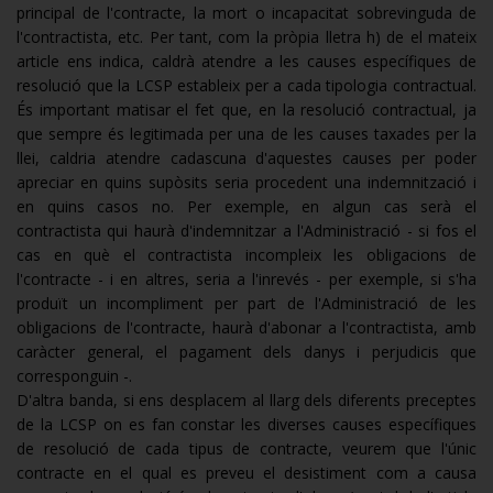
principal de l'contracte, la mort o incapacitat sobrevinguda de
l'contractista, etc. Per tant, com la pròpia lletra h) de el mateix
article ens indica, caldrà atendre a les causes específiques de
resolució que la LCSP estableix per a cada tipologia contractual.
És important matisar el fet que, en la resolució contractual, ja
que sempre és legitimada per una de les causes taxades per la
llei, caldria atendre cadascuna d'aquestes causes per poder
apreciar en quins supòsits seria procedent una indemnització i
en quins casos no. Per exemple, en algun cas serà el
contractista qui haurà d'indemnitzar a l'Administració - si fos el
cas en què el contractista incompleix les obligacions de
l'contracte - i en altres, seria a l'inrevés - per exemple, si s'ha
produït un incompliment per part de l'Administració de les
obligacions de l'contracte, haurà d'abonar a l'contractista, amb
caràcter general, el pagament dels danys i perjudicis que
corresponguin -.
D'altra banda, si ens desplacem al llarg dels diferents preceptes
de la LCSP on es fan constar les diverses causes específiques
de resolució de cada tipus de contracte, veurem que l'únic
contracte en el qual es preveu el desistiment com a causa