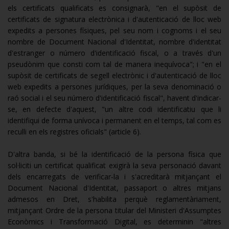
els certificats qualificats es consignarà, "en el supòsit de
certificats de signatura electrònica i d'autenticació de lloc web
expedits a persones físiques, pel seu nom i cognoms i el seu
nombre de Document Nacional d'Identitat, nombre d'identitat
d'estranger o número d'identificació fiscal, o a través d'un
pseudònim que consti com tal de manera inequívoca"; i "en el
supòsit de certificats de segell electrònic i d'autenticació de lloc
web expedits a persones jurídiques, per la seva denominació o
raó social i el seu número d'identificació fiscal", havent d'indicar-
se, en defecte d'aquest, "un altre codi identificatiu que li
identifiqui de forma unívoca i permanent en el temps, tal com es
reculli en els registres oficials" (article 6).
D'altra banda, si bé la identificació de la persona física que
sol·liciti un certificat qualificat exigirà la seva personació davant
dels encarregats de verificar-la i s'acreditarà mitjançant el
Document Nacional d'Identitat, passaport o altres mitjans
admesos en Dret, s'habilita perquè reglamentàriament,
mitjançant Ordre de la persona titular del Ministeri d'Assumptes
Econòmics i Transformació Digital, es determinin "altres