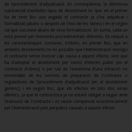
de l'procediment d'adjudicació. En conseqüència, la diferència
substancial d'ambdós tipus de desistiment és que: en el primer
ha de tenir lloc una vegada el contracte ja s'ha adjudicat i
formalitzat (abans o després de l'inici de les obres) i en el segon
cal que succeeixi abans de seva formalització. En suma, cada un
està previst per moments procedimentals diferents. En relació a
les característiques comunes, trobem, en primer lloc, que en
ambdós desistiments no és possible que l'Administració resolgui
el contracte sense invocar cap causa a aquest efecte, sinó que
ha d'adoptar el desistiment per raons d'interès públic (en el
contracte d'obres) o per raó de l'existència d'una infracció no
esmenable de les normes de preparació de l'contracte o
reguladores de l'procediment d'adjudicació (en el desistiment
genèric); i en segon lloc, que els efectes en tots dos seran
idèntics, ja que el contractista ja no estarà obligat a seguir amb
l'execució de l'contracte i es veurà compensat econòmicament
per l'Administració pels perjudicis causats a aquest efecte.