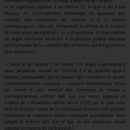
normativa reguladora de l'activitat d'auditoria de comptes. "
⇒ Se suprimeix l'apartat 5 de l'article 32, el qual a dia d'avui
disposa: «5. L'incompliment sobrevingut de qualsevol dels
requisits que estableixen els apartats 2 o 4, segons
correspongui en cada cas, comportarà la pèrdua de la condició
de mitjà propi personificat i, en conseqüència, la impossibilitat
de seguir efectuant encàrrecs a la persona jurídica afectada;
sense perjudici de la conclusió dels encàrrecs que estiguessin en
fase d'execució. "
⇒ Lletra a) de l'apartat 1 de l'article 159, relatiu a procediment
obert simplificat, elevant de <100.000 € a les quanties igual o
inferiors assenyalades per als llindars dels contractes de serveis
i subministraments subjectes a regulació harmonitzada [Nota:
No s'eleva el valor estimat dels contractes de serveis o
subministraments enfront dels que cap recurs especial en
matèria de contractació (article 44.1.a LCSP) per la qual cosa,
amb la redacció actual de la modificació prevista seria possible
l'existència de contractes licitats mitjançant procediment obert
simplificat enfront dels que sí que es pot interposar recurs
especial en matèria de contractació.]