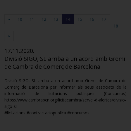
(current)
«
10
11
12
13
14
15
16
17
18
»
17.11.2020.
Divisió SIGO, SL arriba a un acord amb Gremi
de Cambra de Comerç de Barcelona
Divisió SIGO, SL arriba a un acord amb Gremi de Cambra de
Comerç de Barcelona per informar als seus associats de la
informació de licitacions públiques (Concursos)
https://www.cambrabcn.org/licitacambra/servei-d-alertes/divisio-
sigo-sl
#licitacions #contractaciopublica #concursos