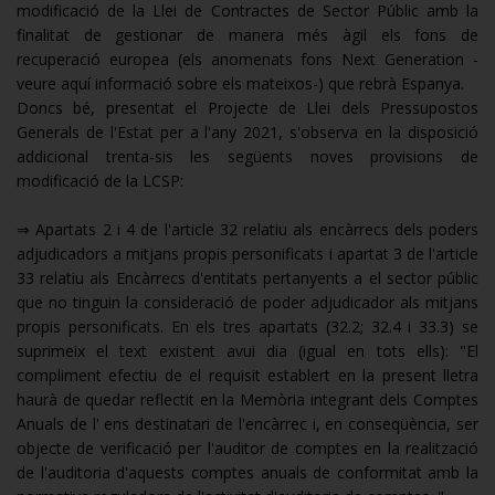
modificació de la Llei de Contractes de Sector Públic amb la
finalitat de gestionar de manera més àgil els fons de
recuperació europea (els anomenats fons Next Generation -
veure aquí informació sobre els mateixos-) que rebrà Espanya.
Doncs bé, presentat el Projecte de Llei dels Pressupostos
Generals de l'Estat per a l'any 2021, s'observa en la disposició
addicional trenta-sis les següents noves provisions de
modificació de la LCSP:
⇒ Apartats 2 i 4 de l'article 32 relatiu als encàrrecs dels poders
adjudicadors a mitjans propis personificats i apartat 3 de l'article
33 relatiu als Encàrrecs d'entitats pertanyents a el sector públic
que no tinguin la consideració de poder adjudicador als mitjans
propis personificats. En els tres apartats (32.2; 32.4 i 33.3) se
suprimeix el text existent avui dia (igual en tots ells): "El
compliment efectiu de el requisit establert en la present lletra
haurà de quedar reflectit en la Memòria integrant dels Comptes
Anuals de l' ens destinatari de l'encàrrec i, en conseqüència, ser
objecte de verificació per l'auditor de comptes en la realització
de l'auditoria d'aquests comptes anuals de conformitat amb la