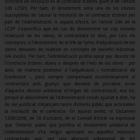
concreta de resolució és el contracte d'obres (punt d de l'article
245 LCSP). Per tant, el desistiment seria una de les causes
susceptibles de causar la resolució de el contracte d'obres per
part de l'Administració. A aquest efecte, en l'article 246 de la
LCSP s'especifica que en cas de desistiment un cop iniciada
l'execució de les obres, el contractista té dret, per tots els
conceptes, a l'abonament de el 6% de l'preu d'adjudicació de les
obres deixades de realitzar en concepte de benefici industrial,
IVA exclòs. Per tant, l'Administració podria optar per desistir de
l'contracte d'obres abans o després de l'inici de les obres - per
això, de manera posterior a l'adjudicació i formalització de
l'contracte -, però sempre compensant econòmicament el
contractista pels guanys que deixaria de percebre arran
d'aquesta decisió unilateral d'l'òrgan de contractació. Ara bé,
perquè el desistiment de l'Administració resulti ajustat a dret, ha
de ser justificat mitjançant raons d'interès públic que aconsellen
la resolució de el contracte. En aquest sentit, el Dictamen
1208/2008, de 16 d'octubre, de el Consell d'Estat va expressar
que "l'interès públic que justifica el desistiment unilateral de
l'Administració s'ha vingut apreciant en aquelles relacions
contractuals que, per una alteració sobrevenid de les