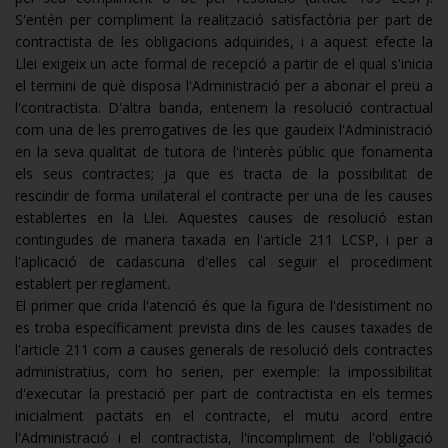
S'entén per compliment la realització satisfactòria per part de
contractista de les obligacions adquirides, i a aquest efecte la
Llei exigeix ​​un acte formal de recepció a partir de el qual s'inicia
el termini de què disposa l'Administració per a abonar el preu a
l'contractista. D'altra banda, entenem la resolució contractual
com una de les prerrogatives de les que gaudeix l'Administració
en la seva qualitat de tutora de l'interès públic que fonamenta
els seus contractes; ja que es tracta de la possibilitat de
rescindir de forma unilateral el contracte per una de les causes
establertes en la Llei. Aquestes causes de resolució estan
contingudes de manera taxada en l'article 211 LCSP, i per a
l'aplicació de cadascuna d'elles cal seguir el procediment
establert per reglament.
El primer que crida l'atenció és que la figura de l'desistiment no
es troba específicament prevista dins de les causes taxades de
l'article 211 com a causes generals de resolució dels contractes
administratius, com ho serien, per exemple: la impossibilitat
d'executar la prestació per part de contractista en els termes
inicialment pactats en el contracte, el mutu acord entre
l'Administració i el contractista, l'incompliment de l'obligació