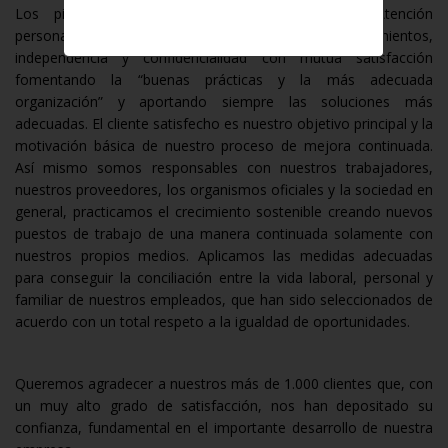
Los pilares básicos de nuestra filosofía son: Atención
personalizada con estilo propio y diferenciado, conocimientos,
independencia y confidencialidad con mutua satisfacción
fomentando la “buenas prácticas y la más adecuada
organización” y aportando siempre las soluciones más
adecuadas. El cliente satisfecho es nuestro objetivo principal y la
motivación básica de nuestro proceso de mejora continuada.
Así mismo somos responsables con nuestros trabajadores,
nuestros proveedores, los organismos oficiales y la sociedad en
general, practicamos el crecimiento sostenible creando nuevos
puestos de trabajo de una manera continuada solamente con
nuestros propios medios. Aplicamos las medidas adecuadas
para conseguir la conciliación entre la vida laboral, personal y
familiar de nuestros empleados, que han sido seleccionados de
acuerdo con un total respeto a la igualdad de oportunidades.
Queremos agradecer a nuestros más de 1.000 clientes que, con
un muy alto grado de satisfacción, nos han depositado su
confianza, fundamental en el importante desarrollo de nuestra