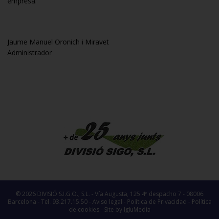
empresa.
Jaume Manuel Oronich i Miravet
Administrador
© 2026 DIVISIÓ S.I.G.O., S.L. - Vía Augusta, 125 4º despacho 7 - 08006
Barcelona - Tel. 93.217.15.50 -
Aviso legal
-
Política de Privacidad
-
Política
de cookies
-
Site by IgluMedia