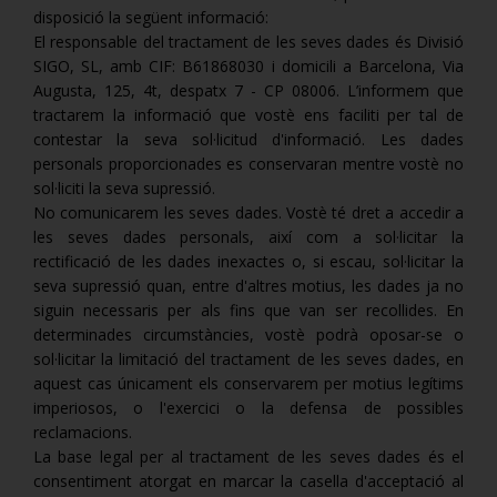
disposició la següent informació:
El responsable del tractament de les seves dades és Divisió
SIGO, SL, amb CIF: B61868030 i domicili a Barcelona, Via
Augusta, 125, 4t, despatx 7 - CP 08006. L’informem que
tractarem la informació que vostè ens faciliti per tal de
contestar la seva sol·licitud d'informació. Les dades
personals proporcionades es conservaran mentre vostè no
sol·liciti la seva supressió.
No comunicarem les seves dades. Vostè té dret a accedir a
les seves dades personals, així com a sol·licitar la
rectificació de les dades inexactes o, si escau, sol·licitar la
seva supressió quan, entre d'altres motius, les dades ja no
siguin necessaris per als fins que van ser recollides. En
determinades circumstàncies, vostè podrà oposar-se o
sol·licitar la limitació del tractament de les seves dades, en
aquest cas únicament els conservarem per motius legítims
imperiosos, o l'exercici o la defensa de possibles
reclamacions.
La base legal per al tractament de les seves dades és el
consentiment atorgat en marcar la casella d'acceptació al