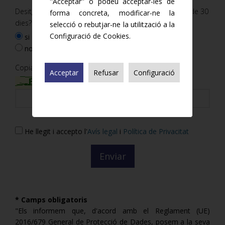
''Acceptar'' o podeu acceptar-les de
Desitgeu un període de prova de notificacions gratuït de 30
forma concreta, modificar-ne la
dies? *
selecció o rebutjar-ne la utilització a la
Configuració de Cookies.
si
no
Copia el codi de seguretat
Acceptar
Refusar
Configuració
He llegit i accepto l'
Avís legal
i
Política de Privacitat
* Camps obligatoris
"Els informem que, d'acord amb el Reglament (UE)
2016/679 General de Protecció de Dades, posem a la seva